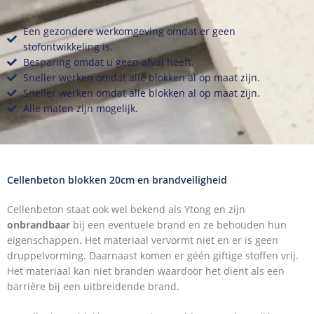
Een gezondere werkomgeving omdat er geen
stofontwikkeling is.
Besparing omdat u geen afval heeft.
Sneller werken omdat alle blokken al op maat zijn.
Sneller werken omdat alle blokken al op maat zijn.
Alle maten zijn mogelijk.
Cellenbeton blokken 20cm en brandveiligheid
Cellenbeton staat ook wel bekend als Ytong en zijn
onbrandbaar
bij een eventuele brand en ze behouden hun
eigenschappen. Het materiaal vervormt niet en er is geen
druppelvorming. Daarnaast komen er géén giftige stoffen vrij.
Het materiaal kan niet branden waardoor het dient als een
barrière bij een uitbreidende brand.