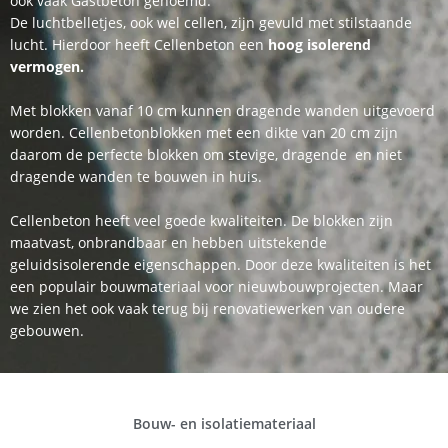
ook vaak Gastbeton genoemd.
De luchtbelletjes, ook wel cellen, zijn gevuld met stilstaande
lucht. Hierdoor heeft Cellenbeton een
hoog isolerend
vermogen.
Met blokken vanaf 10 cm kunnen dragende wanden uitgevoerd
worden.
Cellenbetonblokken
met een dikte van 20 cm zijn
daarom de perfecte blokken om stevige, dragende en niet
dragende wanden te bouwen in huis.
Cellenbeton heeft veel goede kwaliteiten. De blokken zijn
maatvast, onbrandbaar en hebben uitstekende
geluidsisolerende eigenschappen. Door deze kwaliteiten is het
een populair bouwmateriaal voor nieuwbouwprojecten. Maar
we zien het ook vaak terug bij renovatiewerken van oudere
gebouwen.
Bouw- en isolatiemateriaal