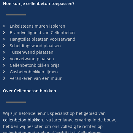
Hoe kun je cellenbeton toepassen?
f
u
s
Enkelsteens muren isoleren
Brandveiligheid van Cellenbeton
Hangtoilet plaatsen voorzetwand
Scheidingswand plaatsen
Tussenwand plaatsen
Voorzetwand plaatsen
Cellenbetonblokken prijs
Gasbetonblokken lijmen
Verankeren van een muur
Over Cellenbeton blokken
Wij zijn BetonCellen.nl, specialist op het gebied van
cellenbeton blokken
. Na jarenlange ervaring in de bouw,
hebben wij besloten om ons volledig te richten op
cellenbeton materialen. Waarbij H+H Cellenbeton,