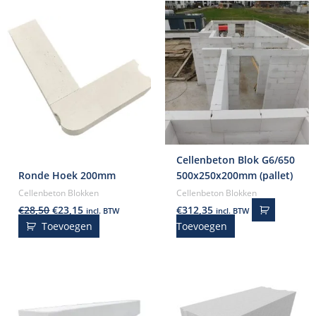
Cellenbeton Blok G6/650
Ronde Hoek 200mm
500x250x200mm (pallet)
Cellenbeton Blokken
Cellenbeton Blokken
€
28,50
€
23,15
€
312,35
incl. BTW
incl. BTW
Toevoegen
Toevoegen