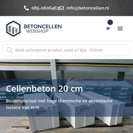
Ga
085-0606463
info@betoncellen.nl
naar
de
Hoo
inhoud
Producten
zoeken
Cellenbeton 20 cm
Bouwmateriaal met hoge thermische en akoestische
isolatie van H+H