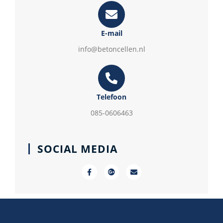
E-mail
info@betoncellen.nl
Telefoon
085-0606463
SOCIAL MEDIA
F
G
E
a
o
n
c
o
v
e
g
e
b
l
l
o
e
o
o
-
p
k
p
e
-
l