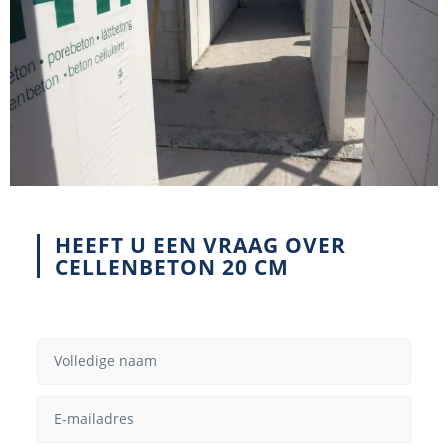
HEEFT U EEN VRAAG OVER
CELLENBETON 20 CM
V
o
l
E
l
m
e