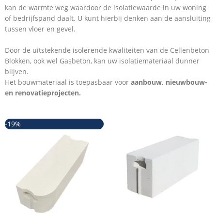
kan de warmte weg waardoor de isolatiewaarde in uw woning
of bedrijfspand daalt. U kunt hierbij denken aan de aansluiting
tussen vloer en gevel.
Door de uitstekende isolerende kwaliteiten van de Cellenbeton
Blokken, ook wel Gasbeton, kan uw isolatiemateriaal dunner
blijven.
Het bouwmateriaal is toepasbaar voor
aanbouw,
nieuwbouw-
en renovatieprojecten.
Oorspronkelijke
Huidige
-19%
prijs
prijs
was:
is:
€28,50.
€23,15.