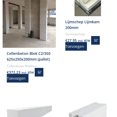
Lijmschep Lijmkam
200mm
Gereedschap
€
27,95
incl. BTW
Toevoegen
Cellenbeton Blok C2/350
625x250x200mm (pallet)
Cellenbeton Blokken
€
372,23
incl. BTW
Toevoegen