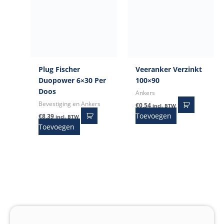
Plug Fischer
Veeranker Verzinkt
Duopower 6×30 Per
100×90
Doos
Ankers
Bevestiging en Ankers
€
0,54
incl. BTW
Toevoegen
€
8,39
incl. BTW
Toevoegen