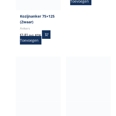
Toevoegen
Kozijnanker 75×125
(Zwaar)
Ankers
€
1,81
incl. BTW
Toevoegen