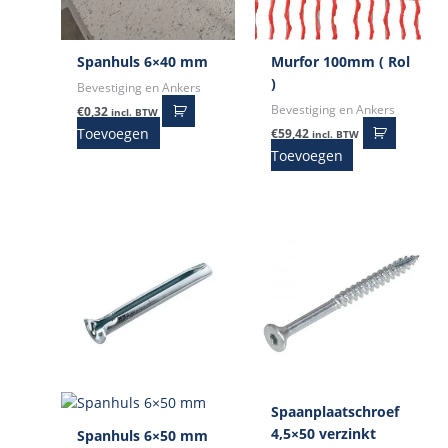
Spanhuls 6×40 mm
Murfor 100mm ( Rol
)
Bevestiging en Ankers
Bevestiging en Ankers
€
0,32
incl. BTW
Toevoegen
€
59,42
incl. BTW
Toevoegen
Spaanplaatschroef
4,5×50 verzinkt
Spanhuls 6×50 mm