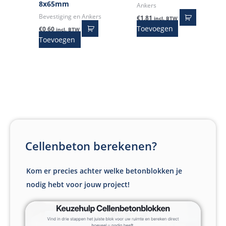
8x65mm
Ankers
Bevestiging en Ankers
€
1,81
incl. BTW
Toevoegen
€
0,60
incl. BTW
Toevoegen
Cellenbeton berekenen?
Kom er precies achter welke betonblokken je
nodig hebt voor jouw project!