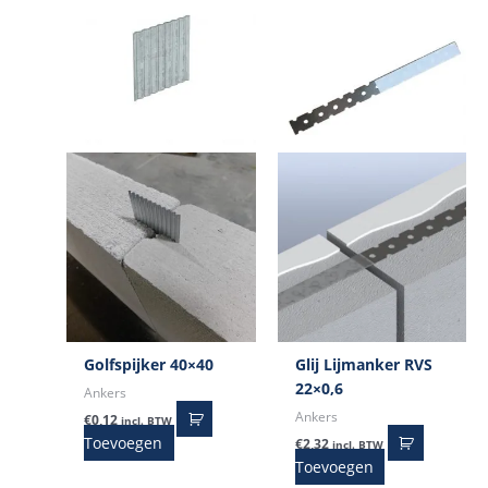
Golfspijker 40×40
Glij Lijmanker RVS
22×0,6
Ankers
Ankers
€
0,12
incl. BTW
Toevoegen
€
2,32
incl. BTW
Toevoegen