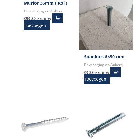
Murfor 35mm ( Rol )
Bevestiging en Ankers
€
90,30
incl. BTW
Toevoegen
Spanhuls 6×50 mm
Bevestiging en Ankers
€
0,38
incl. BTW
Toevoegen