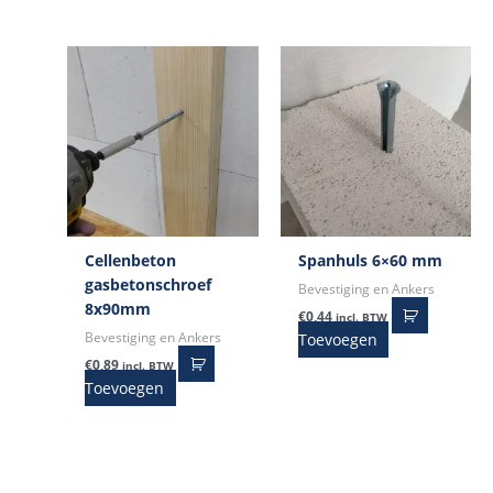
Cellenbeton
Spanhuls 6×60 mm
gasbetonschroef
Bevestiging en Ankers
8x90mm
€
0,44
incl. BTW
Toevoegen
Bevestiging en Ankers
€
0,89
incl. BTW
Toevoegen