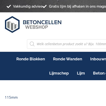
Ga
Vakkundig advies
Gratis lijm bij afhalen in ons maga
naar
de
inhoud
PRODUCTEN
ZOEKEN
Ronde Blokken
Ronde Wanden
Inbouwn
Lijmschep
Lijm
Beton 
115mm