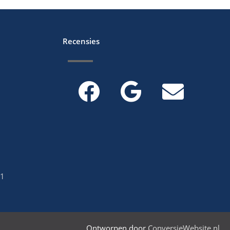
Recensies
01
Ontworpen door
ConversieWebsite.nl