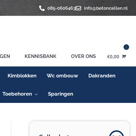
085-0606463
info@betoncellen.nl
GEN
KENNISBANK
OVER ONS
€
0,00
Kimblokken
Wc ombouw
Dakranden
Toebehoren
Sparingen