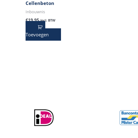
Cellenbeton
Inbouwnis
€
19,95
incl. BTW
Toevoegen