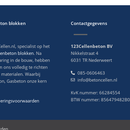
eton blokken
Contactgegevens
ellen.nl, specialist op het
123Cellenbeton BV
lenbeton blokken
. Na
Nikkelstraat 4
aring in de bouw, hebben
6031 TR Nederweert
m ons volledig te richten
085-0606463
 materialen. Waarbij
info@betoncellen.nl
on, Gasbeton onze kern
KvK nummer: 66284554
BTW nummer: 856479482B
veringsvoorwaarden
rden