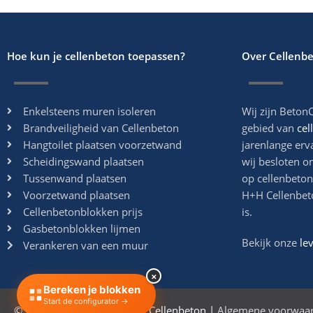
Hoe kun je cellenbeton toepassen?
Over Cellenb
Enkelsteens muren isoleren
Wij zijn BetonC
Brandveiligheid van Cellenbeton
gebied van
cel
Hangtoilet plaatsen voorzetwand
jarenlange erv
Scheidingswand plaatsen
wij besloten o
Tussenwand plaatsen
op cellenbeton
Voorzetwand plaatsen
H+H Cellenbet
Cellenbetonblokken prijs
is.
Gasbetonblokken lijmen
Bekijk onze
le
Verankeren van een muur
×
Bereken je blokken
Start de configurator →
© 2026 BETONCELLEN.NL - Cellenbeton |
Algemene voorwaa