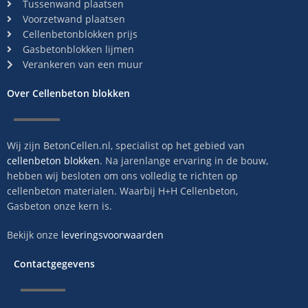
Tussenwand plaatsen
Voorzetwand plaatsen
Cellenbetonblokken prijs
Gasbetonblokken lijmen
Verankeren van een muur
Over Cellenbeton blokken
Wij zijn BetonCellen.nl, specialist op het gebied van
cellenbeton blokken
. Na jarenlange ervaring in de bouw,
hebben wij besloten om ons volledig te richten op
cellenbeton materialen. Waarbij H+H Cellenbeton,
Gasbeton onze kern is.
Bekijk onze
leveringsvoorwaarden
Contactgegevens