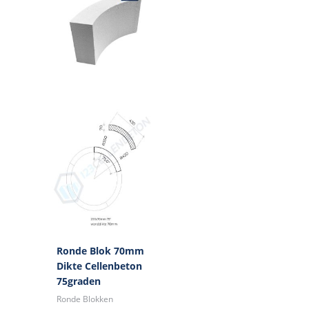
Ronde Blok 70mm
Dikte Cellenbeton
75graden
Ronde Blokken