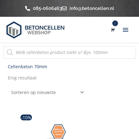
Ga
085-0606463
info@betoncellen.nl
naar
de
Hoo
inhoud
Producten
zoeken
Cellenbeton 70mm
Enig resultaat
Oorspronkelijke
Huidige
-10%
prijs
prijs
was:
is:
€27,25.
€24,50.