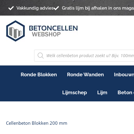
Ga
Vakkundig advies
Gratis lijm bij afhalen in ons maga
naar
de
inhoud
PRODUCTEN
ZOEKEN
Ronde Blokken
Ronde Wanden
Inbouwn
Lijmschep
Lijm
Beton 
Gesorteerd
Cellenbeton Blokken 200 mm
op