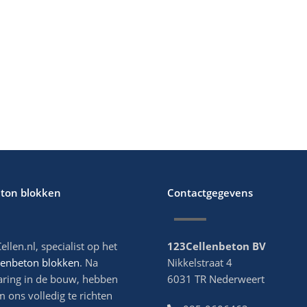
eton blokken
Contactgegevens
ellen.nl, specialist op het
123Cellenbeton BV
lenbeton blokken
. Na
Nikkelstraat 4
aring in de bouw, hebben
6031 TR Nederweert
m ons volledig te richten