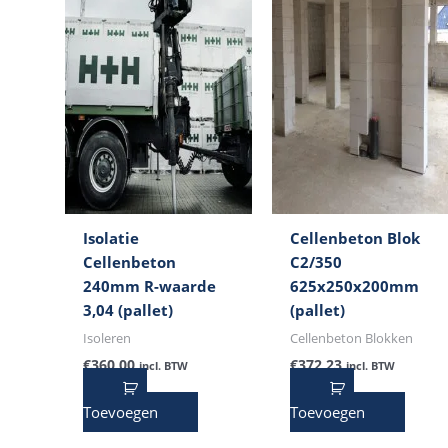
Isolatie
Cellenbeton Blok
Cellenbeton
C2/350
240mm R-waarde
625x250x200mm
3,04 (pallet)
(pallet)
Isoleren
Cellenbeton Blokken
€
360,00
€
372,23
incl. BTW
incl. BTW
Toevoegen
Toevoegen