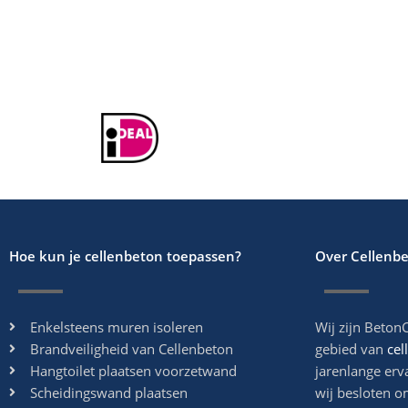
Hoe kun je cellenbeton toepassen?
Over Cellenb
Enkelsteens muren isoleren
Wij zijn BetonC
Brandveiligheid van Cellenbeton
gebied van
cel
Hangtoilet plaatsen voorzetwand
jarenlange erv
Scheidingswand plaatsen
wij besloten o