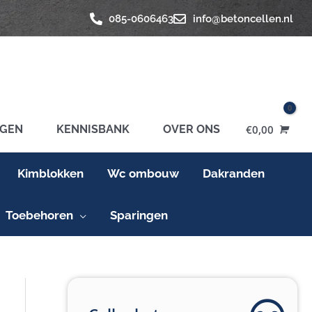
085-0606463
info@betoncellen.nl
GEN
KENNISBANK
OVER ONS
€
0,00
Kimblokken
Wc ombouw
Dakranden
Toebehoren
Sparingen