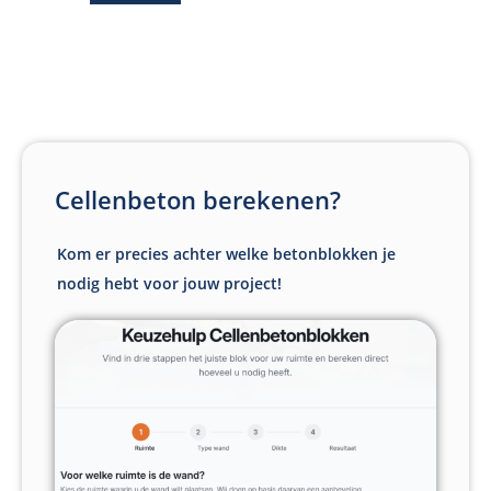
Cellenbeton berekenen?
Kom er precies achter welke betonblokken je
nodig hebt voor jouw project!