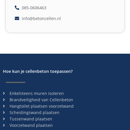
085-0606463
info@betoncellen.nl
Hoe kun je cellenbeton toepassen?
Enkelsteens muren isoleren
Brandveiligheid van Cellenbeton
Hangtoilet plaatsen voorzetwand
Scheidingswand plaatsen
Tussenwand plaatsen
Voorzetwand plaatsen