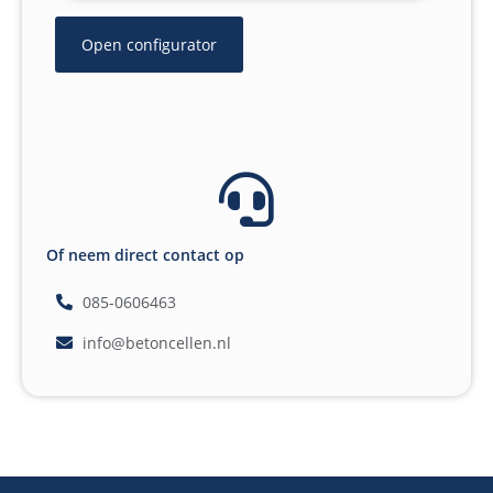
Open configurator
Of neem direct contact op
085-0606463
info@betoncellen.nl