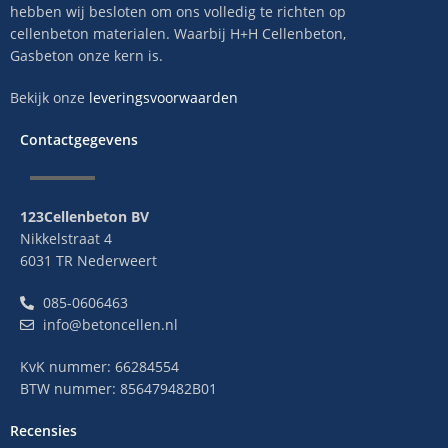
hebben wij besloten om ons volledig te richten op
cellenbeton materialen. Waarbij H+H Cellenbeton,
Gasbeton onze kern is.
Bekijk onze
leveringsvoorwaarden
Contactgegevens
123Cellenbeton BV
Nikkelstraat 4
6031 TR Nederweert
085-0606463
info@betoncellen.nl
KvK nummer: 66284554
BTW nummer: 856479482B01
Recensies