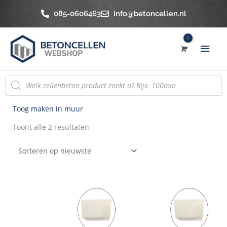
Ga
085-0606463
info@betoncellen.nl
naar
de
Hoo
inhoud
Producten
zoeken
Gesorteerd
Toog maken in muur
op
Toont alle 2 resultaten
nieuwste