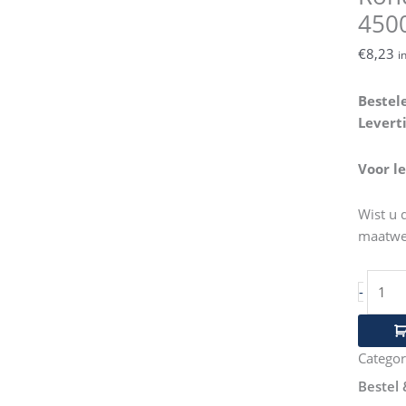
Blok
45
150m
Diame
€
8,23
i
4500
aantal
Bestel
Levert
Voor l
Wist u 
maatwe
-
Categor
Bestel 