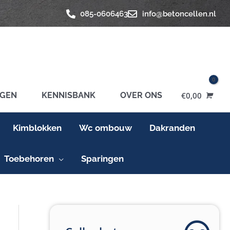
085-0606463
info@betoncellen.nl
GEN
KENNISBANK
OVER ONS
€
0,00
Kimblokken
Wc ombouw
Dakranden
Toebehoren
Sparingen