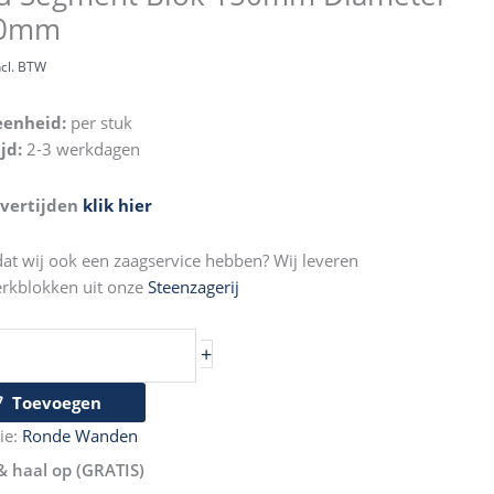
00mm
m
ter
ncl. BTW
mm
eenheid:
per stuk
ijd:
2-3 werkdagen
evertijden
klik hier
dat wij ook een zaagservice hebben? Wij leveren
rkblokken uit onze
Steenzagerij
+
Toevoegen
ie:
Ronde Wanden
& haal op (GRATIS)