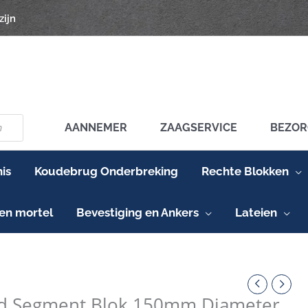
zijn
AANNEMER
ZAAGSERVICE
BEZOR
is
Koudebrug Onderbreking
Rechte Blokken
en mortel
Bevestiging en Ankers
Lateien
nt
d Segment Blok 150mm Diameter