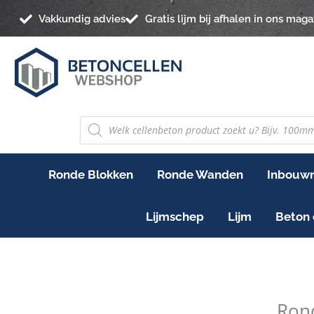
Ga
Vakkundig advies
Gratis lijm bij afhalen in ons maga
naar
de
inhoud
PRODUCTEN
ZOEKEN
Ronde Blokken
Ronde Wanden
Inbouwn
Lijmschep
Lijm
Beton 
Rond
Segme
Ron