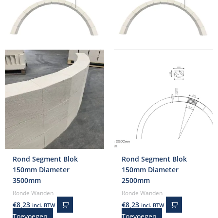
Rond Segment Blok
Rond Segment Blok
150mm Diameter
150mm Diameter
3500mm
2500mm
Ronde Wanden
Ronde Wanden
€
8,23
€
8,23
incl. BTW
incl. BTW
Toevoegen
Toevoegen