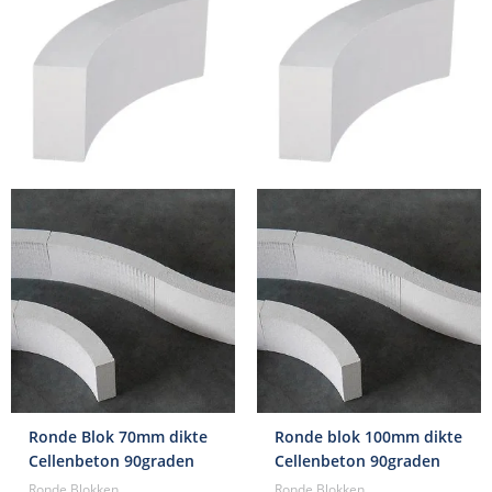
€27,25.
€24,50.
€27,25.
€24,50.
Ronde Blok 70mm dikte
Ronde blok 100mm dikte
Cellenbeton 90graden
Cellenbeton 90graden
Ronde Blokken
Ronde Blokken