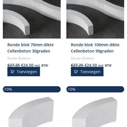
Ronde blok 70mm dikte
Ronde blok 100mm dikte
Cellenbeton 30graden
Cellenbeton 90graden
Ronde Blokken
Ronde Blokken
€
27,25
€
24,50
€
27,25
€
24,50
incl. BTW
incl. BTW
Toevoegen
Toevoegen
Oorspronkelijke
Huidige
Oorspronkelijke
Huidige
-10%
-10%
prijs
prijs
prijs
prijs
was:
is:
was:
is:
€27,25.
€24,50.
€27,25.
€24,50.