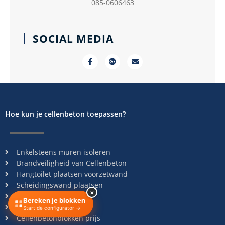
085-0606463
SOCIAL MEDIA
F
G
E
a
o
n
c
o
v
e
g
e
b
l
l
o
e
o
o
-
p
k
p
e
-
l
Hoe kun je cellenbeton toepassen?
f
u
s
Enkelsteens muren isoleren
Brandveiligheid van Cellenbeton
Hangtoilet plaatsen voorzetwand
Scheidingswand plaatsen
×
Tussenwand plaatsen
Bereken je blokken
Voorzetwand plaatsen
Start de configurator →
Cellenbetonblokken prijs