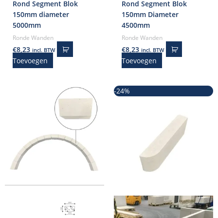
Rond Segment Blok
Rond Segment Blok
150mm diameter
150mm Diameter
5000mm
4500mm
Ronde Wanden
Ronde Wanden
€
8,23
€
8,23
incl. BTW
incl. BTW
Toevoegen
Toevoegen
Oorspronkelijke
Huidige
-24%
prijs
prijs
was:
is:
€24,50.
€18,59.