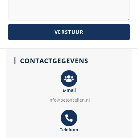
n
a
h
n
m
t
u
m
m
VERSTUUR
e
r
CONTACTGEGEVENS
E-mail
info@betoncellen.nl
Telefoon