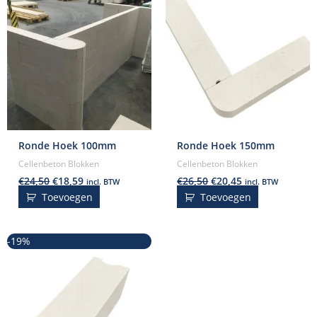
Ronde Hoek 100mm
Ronde Hoek 150mm
Cellenbeton Blokken
Cellenbeton Blokken
€
24,50
€
18,59
€
26,50
€
20,45
incl. BTW
incl. BTW
Toevoegen
Toevoegen
Oorspronkelijke
Huidige
-19%
prijs
prijs
was:
is:
€28,50.
€23,15.