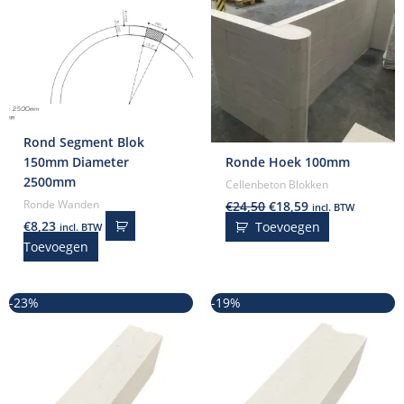
Rond Segment Blok
150mm Diameter
Ronde Hoek 100mm
2500mm
Cellenbeton Blokken
€
24,50
€
18,59
Ronde Wanden
incl. BTW
€
8,23
Toevoegen
incl. BTW
Toevoegen
Oorspronkelijke
Huidige
Oorspronkelijke
Huidige
-23%
-19%
prijs
prijs
prijs
prijs
was:
is:
was:
is:
€26,50.
€20,45.
€28,50.
€23,15.