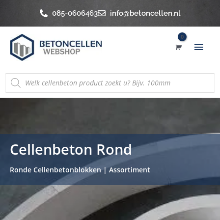
Ga
085-0606463
info@betoncellen.nl
naar
de
Hoo
inhoud
Producten
zoeken
Cellenbeton Rond
Ronde Cellenbetonblokken | Assortiment