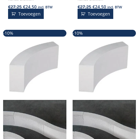
€
27,25
€
24,50
€
27,25
€
24,50
incl. BTW
incl. BTW
Toevoegen
Toevoegen
Oorspronkelijke
Huidige
Oorspronkelijke
Huidige
-10%
-10%
prijs
prijs
prijs
prijs
was:
is:
was:
is:
€27,25.
€24,50.
€27,25.
€24,50.