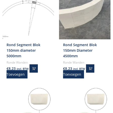
Rond Segment Blok
Rond Segment Blok
150mm diameter
150mm Diameter
5000mm
4500mm
Ronde Wanden
Ronde Wanden
€
8,23
€
8,23
incl. BTW
incl. BTW
Toevoegen
Toevoegen