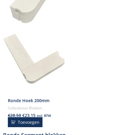
Ronde Hoek 200mm
Cellenbeton Blokken
€
28,50
€
23,15
incl. BTW
Toevoegen