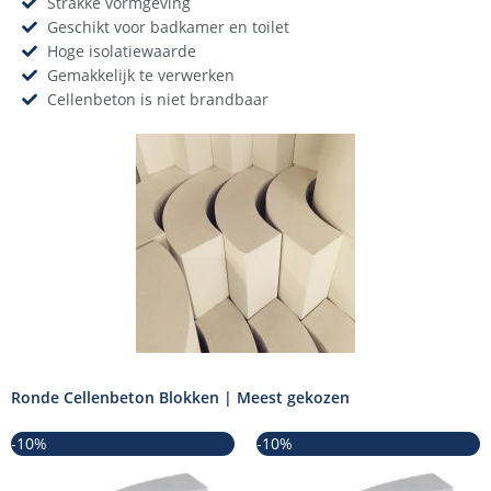
Strakke vormgeving
Geschikt voor badkamer en toilet
Hoge isolatiewaarde
Gemakkelijk te verwerken
Cellenbeton is niet brandbaar
Ronde Cellenbeton Blokken | Meest gekozen
Oorspronkelijke
Huidige
Oorspronkelijke
Huidige
-10%
-10%
prijs
prijs
prijs
prijs
was:
is:
was:
is: