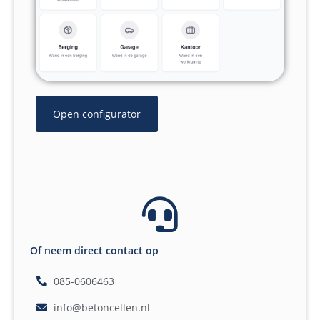
Open configurator
Of neem direct contact op
085-0606463
info@betoncellen.nl