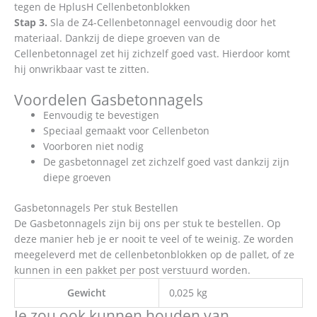
tegen de HplusH Cellenbetonblokken
Stap 3.
Sla de Z4-Cellenbetonnagel eenvoudig door het
materiaal. Dankzij de diepe groeven van de
Cellenbetonnagel zet hij zichzelf goed vast. Hierdoor komt
hij onwrikbaar vast te zitten.
Voordelen Gasbetonnagels
Eenvoudig te bevestigen
Speciaal gemaakt voor Cellenbeton
Voorboren niet nodig
De gasbetonnagel zet zichzelf goed vast dankzij zijn
diepe groeven
Gasbetonnagels Per stuk Bestellen
De Gasbetonnagels zijn bij ons per stuk te bestellen. Op
deze manier heb je er nooit te veel of te weinig. Ze worden
meegeleverd met de cellenbetonblokken op de pallet, of ze
kunnen in een pakket per post verstuurd worden.
Gewicht
0,025 kg
Je zou ook kunnen houden van …