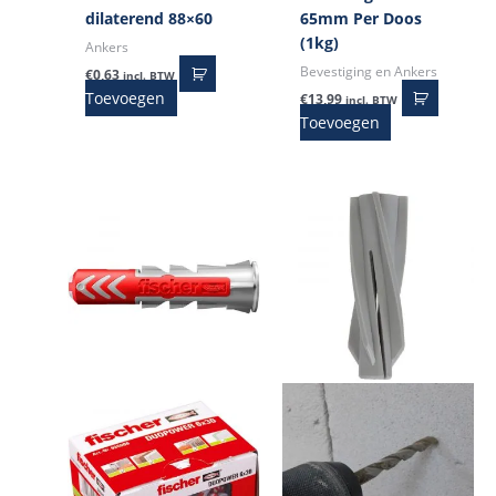
dilaterend 88×60
65mm Per Doos
(1kg)
Ankers
Bevestiging en Ankers
€
0,63
incl. BTW
Toevoegen
€
13,99
incl. BTW
Toevoegen