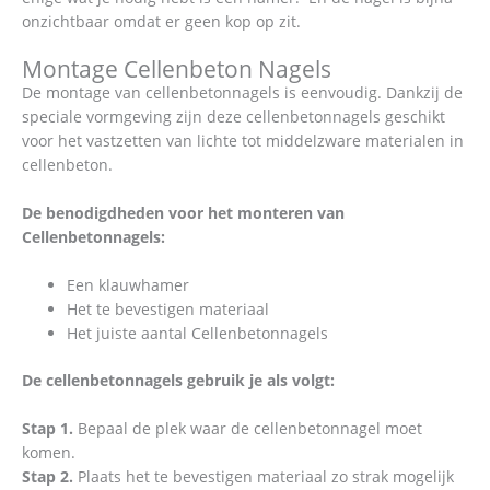
onzichtbaar omdat er geen kop op zit.
Montage Cellenbeton Nagels
De montage van cellenbetonnagels is eenvoudig. Dankzij de
speciale vormgeving zijn deze cellenbetonnagels geschikt
voor het vastzetten van lichte tot middelzware materialen in
cellenbeton.
De benodigdheden voor het monteren van
Cellenbetonnagels:
Een klauwhamer
Het te bevestigen materiaal
Het juiste aantal Cellenbetonnagels
De cellenbetonnagels gebruik je als volgt:
Stap 1.
Bepaal de plek waar de cellenbetonnagel moet
komen.
Stap 2.
Plaats het te bevestigen materiaal zo strak mogelijk