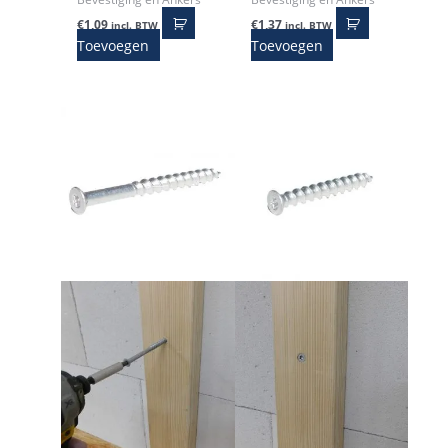
€
1,09
€
1,37
incl. BTW
incl. BTW
Toevoegen
Toevoegen