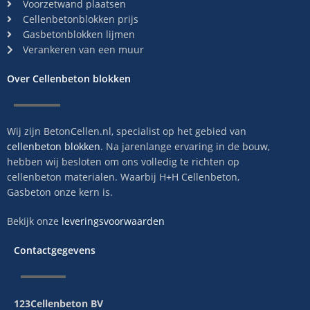
Voorzetwand plaatsen
Cellenbetonblokken prijs
Gasbetonblokken lijmen
Verankeren van een muur
Over Cellenbeton blokken
Wij zijn BetonCellen.nl, specialist op het gebied van
cellenbeton blokken
. Na jarenlange ervaring in de bouw,
hebben wij besloten om ons volledig te richten op
cellenbeton materialen. Waarbij H+H Cellenbeton,
Gasbeton onze kern is.
Bekijk onze
leveringsvoorwaarden
Contactgegevens
123Cellenbeton BV