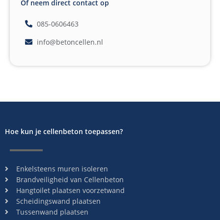
Of neem direct contact op
085-0606463
info@betoncellen.nl
Hoe kun je cellenbeton toepassen?
Enkelsteens muren isoleren
Brandveiligheid van Cellenbeton
Hangtoilet plaatsen voorzetwand
Scheidingswand plaatsen
Tussenwand plaatsen