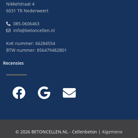
Nikkelstraat 4
6031 TR Nederweert
085-0606463
info@betoncellen.nl
KvK nummer: 66284554
BTW nummer: 856479482B01
Recensies
© 2026 BETONCELLEN.NL - Cellenbeton |
Algemene