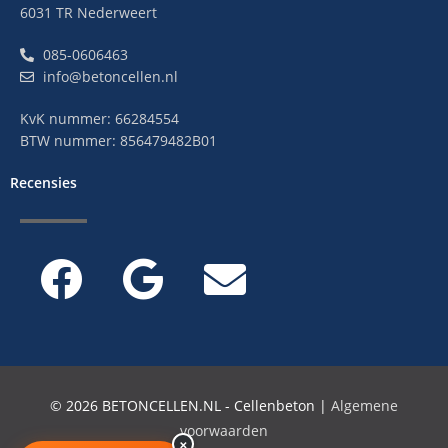
6031 TR Nederweert
085-0606463
info@betoncellen.nl
KvK nummer: 66284554
BTW nummer: 856479482B01
Recensies
© 2026 BETONCELLEN.NL - Cellenbeton |
Algemene
voorwaarden
×