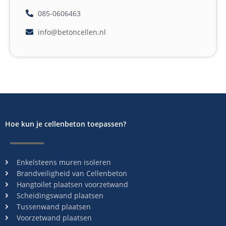
085-0606463
info@betoncellen.nl
Hoe kun je cellenbeton toepassen?
Enkelsteens muren isoleren
Brandveiligheid van Cellenbeton
Hangtoilet plaatsen voorzetwand
Scheidingswand plaatsen
Tussenwand plaatsen
Voorzetwand plaatsen