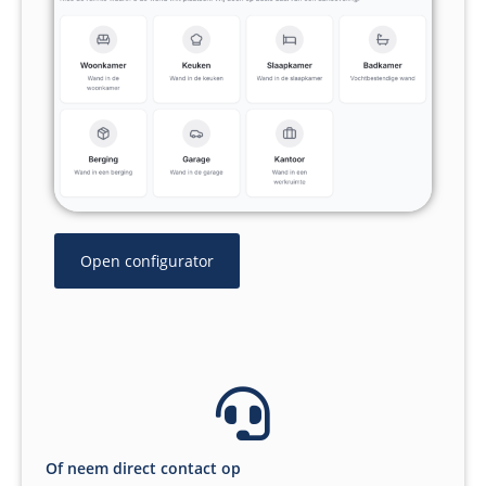
Open configurator
Of neem direct contact op