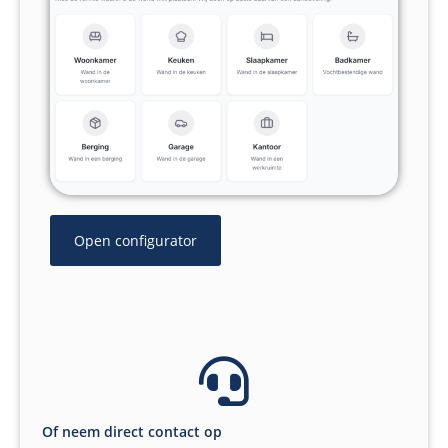
Open configurator
Of neem direct contact op