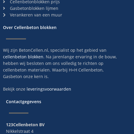
Cellenbetonblokken prijs
Gasbetonblokken lijmen
Verankeren van een muur
Over Cellenbeton blokken
Wij zijn BetonCellen.nl, specialist op het gebied van
cellenbeton blokken
. Na jarenlange ervaring in de bouw,
hebben wij besloten om ons volledig te richten op
cellenbeton materialen. Waarbij H+H Cellenbeton,
Gasbeton onze kern is.
Bekijk onze
leveringsvoorwaarden
Contactgegevens
123Cellenbeton BV
Nikkelstraat 4