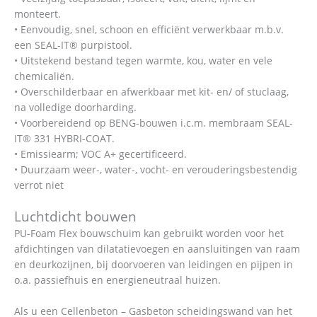
monteert.
• Eenvoudig, snel, schoon en efficiënt verwerkbaar m.b.v.
een SEAL-IT® purpistool.
• Uitstekend bestand tegen warmte, kou, water en vele
chemicaliën.
• Overschilderbaar en afwerkbaar met kit- en/ of stuclaag,
na volledige doorharding.
• Voorbereidend op BENG-bouwen i.c.m. membraam SEAL-
IT® 331 HYBRI-COAT.
• Emissiearm; VOC A+ gecertificeerd.
• Duurzaam weer-, water-, vocht- en verouderingsbestendig
verrot niet
Luchtdicht bouwen
PU-Foam Flex bouwschuim kan gebruikt worden voor het
afdichtingen van dilatatievoegen en aansluitingen van raam
en deurkozijnen, bij doorvoeren van leidingen en pijpen in
o.a. passiefhuis en energieneutraal huizen.
Als u een Cellenbeton – Gasbeton scheidingswand van het