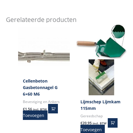
Gerelateerde producten
Cellenbeton
Gasbetonnagel G
6×60 M6
Lijmschep Lijmkam
Bevestiging en Ankers
115mm
€
1,56
incl. BTW
Toevoegen
Gereedschap
€
20,95
incl. BTW
Toevoegen