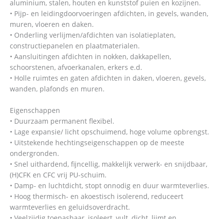
aluminium, stalen, houten en kunststof puien en kozijnen.
• Pijp- en leidingdoorvoeringen afdichten, in gevels, wanden,
muren, vloeren en daken.
• Onderling verlijmen/afdichten van isolatieplaten,
constructiepanelen en plaatmaterialen.
• Aansluitingen afdichten in nokken, dakkapellen,
schoorstenen, afvoerkanalen, erkers e.d.
• Holle ruimtes en gaten afdichten in daken, vloeren, gevels,
wanden, plafonds en muren.
Eigenschappen
• Duurzaam permanent flexibel.
• Lage expansie/ licht opschuimend, hoge volume opbrengst.
• Uitstekende hechtingseigenschappen op de meeste
ondergronden.
• Snel uithardend, fijncellig, makkelijk verwerk- en snijdbaar,
(H)CFK en CFC vrij PU-schuim.
• Damp- en luchtdicht, stopt onnodig en duur warmteverlies.
• Hoog thermisch- en akoestisch isolerend, reduceert
warmteverlies en geluidsoverdracht.
• Veelzijdig toepasbaar, isoleert, vult, dicht, lijmt en