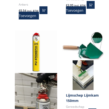
Ankers
€
3,95
incl. BTW
Toevoegen
€
0,54
incl. BTW
Toevoegen
Lijmschep Lijmkam
150mm
Gereedschap