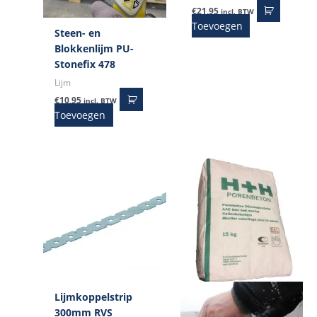
€
21,95
incl. BTW
Toevoegen
Steen- en
Blokkenlijm PU-
Stonefix 478
Lijm
€
10,95
incl. BTW
Toevoegen
Lijmkoppelstrip
300mm RVS