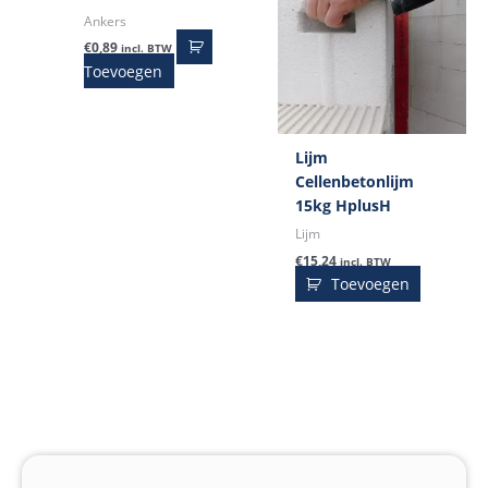
Ankers
€
0,89
incl. BTW
Toevoegen
Lijm
Cellenbetonlijm
15kg HplusH
Lijm
€
15,24
incl. BTW
Toevoegen