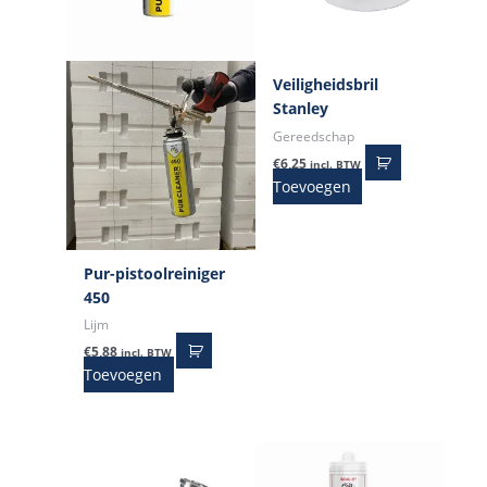
Veiligheidsbril
Stanley
Gereedschap
€
6,25
incl. BTW
Toevoegen
Pur-pistoolreiniger
450
Lijm
€
5,88
incl. BTW
Toevoegen