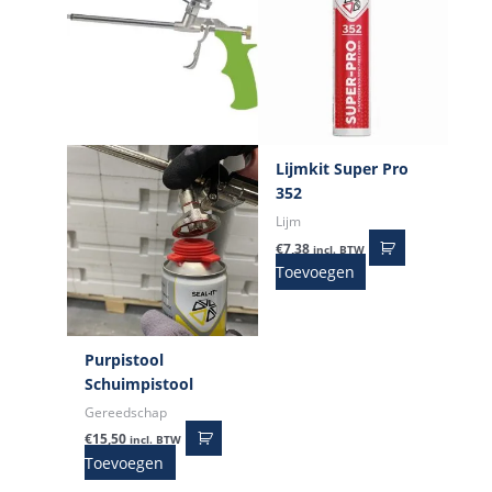
Lijmkit Super Pro
352
Lijm
€
7,38
incl. BTW
Toevoegen
Purpistool
Schuimpistool
Gereedschap
€
15,50
incl. BTW
Toevoegen