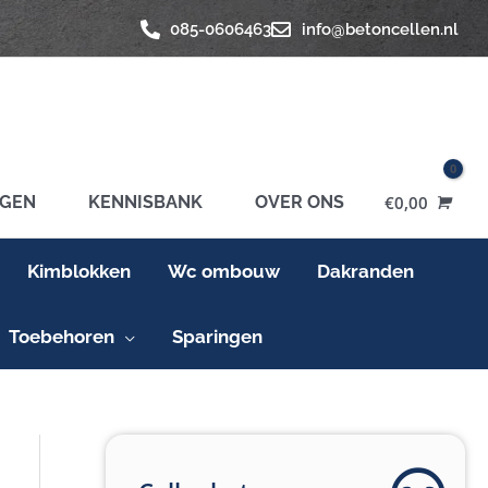
085-0606463
info@betoncellen.nl
GEN
KENNISBANK
OVER ONS
€
0,00
Kimblokken
Wc ombouw
Dakranden
Toebehoren
Sparingen