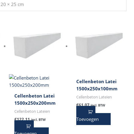
 20 × 25 cm
Cellenbeton Latei
1500x250x100mm
Cellenbeton Latei
Cellenbeton Lateien
1500x250x200mm
€
61,07
incl. BTW
Cellenbeton Lateien
Toevoegen
€
122,11
incl. BTW
Toevoegen