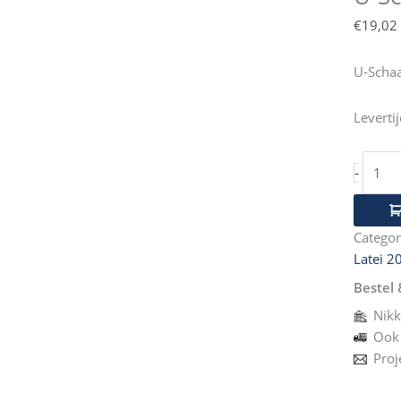
200m
€
19,02
Celle
aantal
U-Schaa
Leverti
-
Categor
Latei 2
Bestel 
Nikk
Ook 
Proj