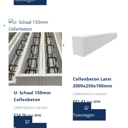
Cellenbeton Latei
2000x250x100mm
U- Schaal 150mm
Cellenbeton Lateien
Cellenbeton
€
81,43
incl. BTW
Cellenbeton Lateien
Toevoegen
€
14,26
incl. BTW