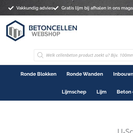
Ga
Vakkundig advies
Gratis lijm bij afhalen in ons maga
naar
de
inhoud
PRODUCTEN
ZOEKEN
Ronde Blokken
Ronde Wanden
Inbouwn
Lijmschep
Lijm
Beton 
U-
Schaal
U-S