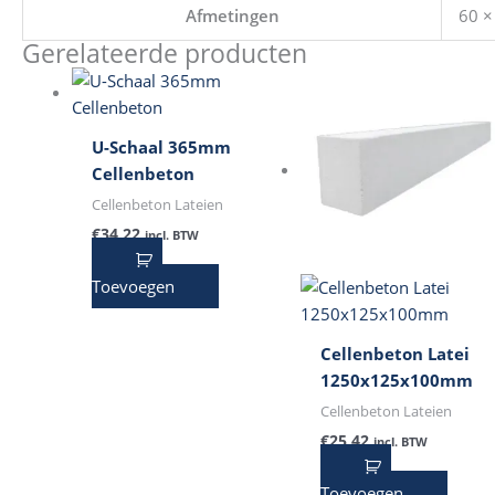
Afmetingen
60 ×
Gerelateerde producten
U-Schaal 365mm
Cellenbeton
Cellenbeton Lateien
€
34,22
incl. BTW
Toevoegen
Cellenbeton Latei
1250x125x100mm
Cellenbeton Lateien
€
25,42
incl. BTW
Toevoegen