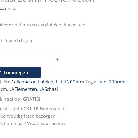
m
incl. BTW
nbeton
l voor het maken van lateien, koven, e.d.
jd: 5 werkdagen
+
Toevoegen
ieën:
Cellenbeton Lateien
,
Latei 200mm
Tags:
Latei 200mm
,
0cm
,
U-Elementen
,
U-Schaal
& haal op (GRATIS)
elstraat 4 6031 TR Nederweert
eenvoudig laten bezorgen
ect op maat? Vraag voor advies