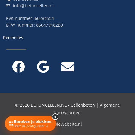
info@betoncellen.nl
KvK nummer: 66284554
BTW nummer: 856479482B01
Recensies
© 2026 BETONCELLEN.NL - Cellenbeton |
Algemene
voorwaarden
×
Bereken je blokken
Ontworpen door
ConversieWebsite.nl
Start de configurator →