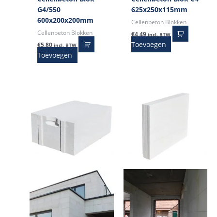
G4/550
625x250x115mm
600x200x200mm
Cellenbeton Blokken
Cellenbeton Blokken
€
4,49
incl. BTW
Toevoegen
€
5,80
incl. BTW
Toevoegen