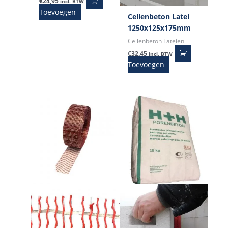
€
24,95
incl. BTW
Toevoegen
Cellenbeton Latei
1250x125x175mm
Cellenbeton Lateien
€
32,45
incl. BTW
Toevoegen