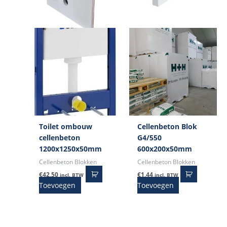
Toilet ombouw
Cellenbeton Blok
cellenbeton
G4/550
1200x1250x50mm
600x200x50mm
Cellenbeton Blokken
Cellenbeton Blokken
€
42,50
€
1,44
incl. BTW
incl. BTW
Toevoegen
Toevoegen