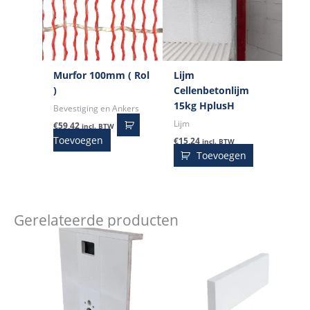
Murfor 100mm ( Rol
Lijm
)
Cellenbetonlijm
15kg HplusH
Bevestiging en Ankers
Lijm
€
59,42
incl. BTW
Toevoegen
€
15,24
incl. BTW
Toevoegen
Gerelateerde producten