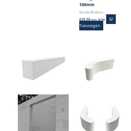
100mm
Ronde Blokken
€
26,50
incl. BTW
Toevoegen