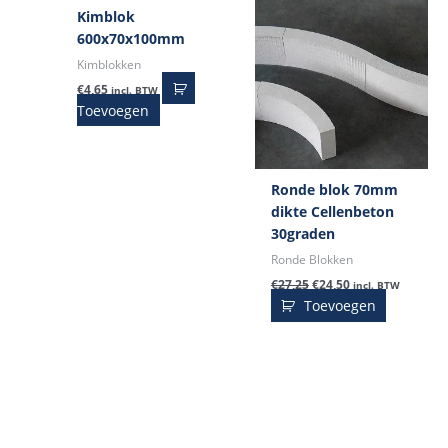
Kimblok
600x70x100mm
Kimblokken
€
4,65
incl. BTW
Toevoegen
Ronde blok 70mm
dikte Cellenbeton
30graden
Ronde Blokken
€
27,25
€
24,50
incl. BTW
Toevoegen