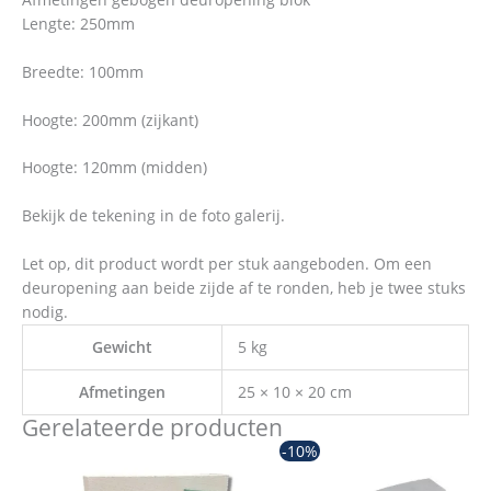
Lengte: 250mm
Breedte: 100mm
Hoogte: 200mm (zijkant)
Hoogte: 120mm (midden)
Bekijk de tekening in de foto galerij.
Let op, dit product wordt per stuk aangeboden. Om een
deuropening aan beide zijde af te ronden, heb je twee stuks
nodig.
Gewicht
5 kg
Afmetingen
25 × 10 × 20 cm
Gerelateerde producten
Oorspronkelijke
Huidige
-10%
prijs
prijs
was:
is: