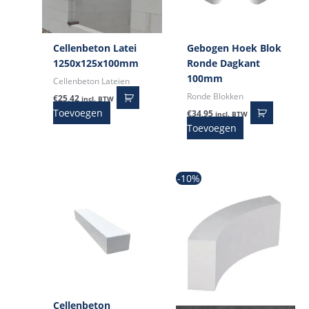
Cellenbeton Latei
Gebogen Hoek Blok
1250x125x100mm
Ronde Dagkant
100mm
Cellenbeton Lateien
Ronde Blokken
€
25,42
incl. BTW
Toevoegen
€
34,95
incl. BTW
Toevoegen
Oorspronkelijke
Huidige
-10%
prijs
prijs
was:
is:
€27,25.
€24,50.
Cellenbeton