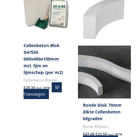
€27,25.
€24,50.
Cellenbeton Blok
G4/550
600x400x100mm
incl. lijm en
lijmschep (per m2)
Cellenbeton Blokken
€
28,30
incl. BTW
Toevoegen
Ronde blok 70mm
dikte Cellenbeton
60graden
Ronde Blokken
€
27,25
€
24,50
incl. BTW