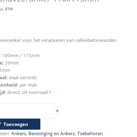
ncl. BTW
veeranker voor het verankeren van cellenbetonwanden.
:
100mm / 115mm
e:
20mm
2mm
aal:
staal verzinkt
eenheid:
per stuk
jd:
direct, uit voorraad
•
+
Toevoegen
ieën:
Ankers
,
Bevestiging en Ankers
,
Toebehoren