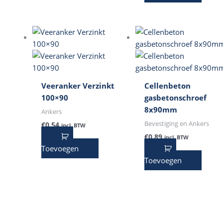
Veeranker Verzinkt
Cellenbeton
100×90
gasbetonschroef
8x90mm
Ankers
Bevestiging en Ankers
€
0,54
incl. BTW
€
0,89
incl. BTW
Toevoegen
Toevoegen