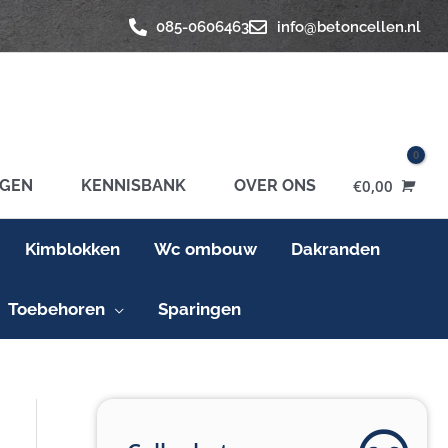
085-0606463
info@betoncellen.nl
GEN
KENNISBANK
OVER ONS
€
0,00
Kimblokken
Wc ombouw
Dakranden
Toebehoren
Sparingen