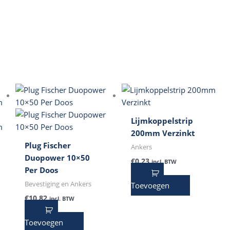
Lijmkoppelstrip
200mm Verzinkt
Plug Fischer
Ankers
Duopower 10×50
€
0,23
incl. BTW
Per Doos
Bevestiging en Ankers
Toevoegen
€
10,82
incl. BTW
Toevoegen