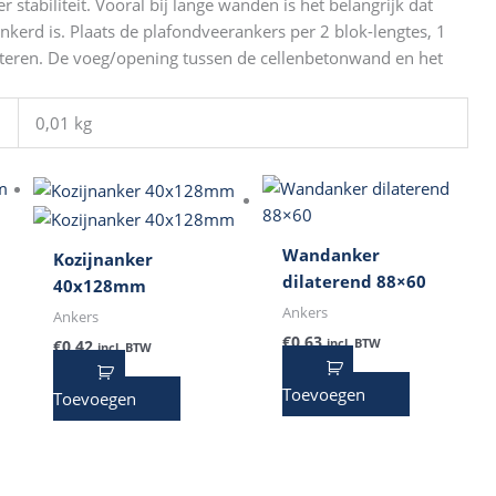
tabiliteit. Vooral bij lange wanden is het belangrijk dat
nkerd is. Plaats de plafondveerankers per 2 blok-lengtes, 1
eren. De voeg/opening tussen de cellenbetonwand en het
0,01 kg
Wandanker
Kozijnanker
dilaterend 88×60
40x128mm
Ankers
Ankers
€
0,63
incl. BTW
€
0,42
incl. BTW
Toevoegen
Toevoegen