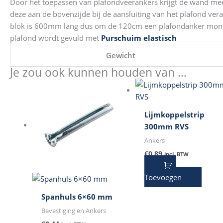
Door het toepassen van plafondveerankers krijgt de wand meer s
deze aan de bovenzijde bij de aansluiting van het plafond vera
blok is 600mm lang dus om de 120cm een plafondanker mont
plafond wordt gevuld met
Purschuim elastisch
Gewicht
Je zou ook kunnen houden van …
Lijmkoppelstrip
300mm RVS
Ankers
€
0,89
incl. BTW
Toevoegen
Spanhuls 6×60 mm
Bevestiging en Ankers