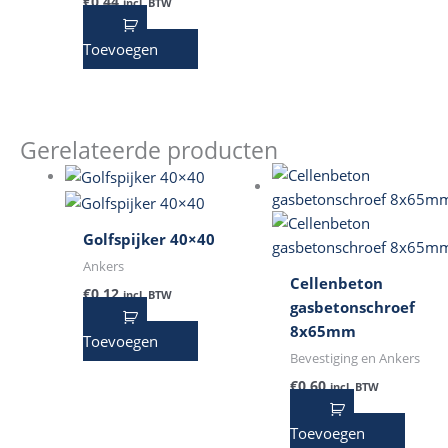
€
0,44
incl. BTW
Toevoegen
Gerelateerde producten
Golfspijker 40×40
Ankers
Cellenbeton
€
0,12
incl. BTW
gasbetonschroef
8x65mm
Toevoegen
Bevestiging en Ankers
€
0,60
incl. BTW
Toevoegen