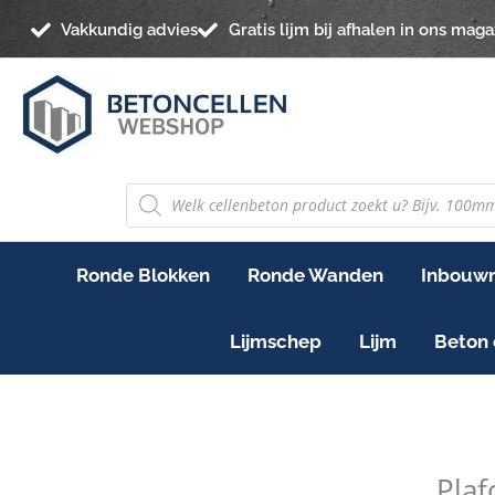
Ga
Vakkundig advies
Gratis lijm bij afhalen in ons maga
naar
de
inhoud
PRODUCTEN
ZOEKEN
Ronde Blokken
Ronde Wanden
Inbouwn
Lijmschep
Lijm
Beton 
Plafo
110x
Pla