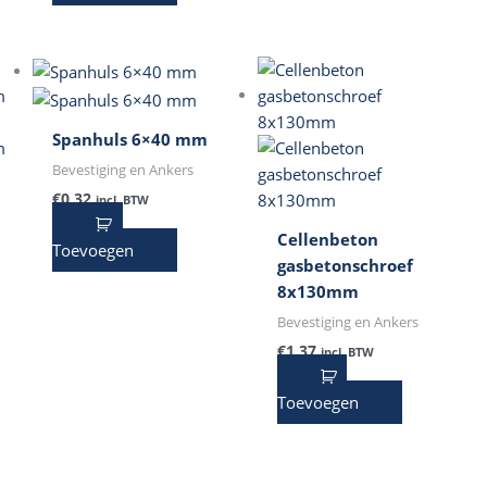
Spanhuls 6×40 mm
Bevestiging en Ankers
€
0,32
incl. BTW
Cellenbeton
Toevoegen
gasbetonschroef
8x130mm
Bevestiging en Ankers
€
1,37
incl. BTW
Toevoegen