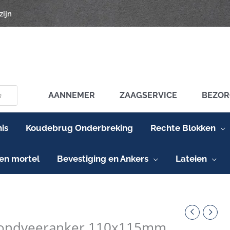
zijn
AANNEMER
ZAAGSERVICE
BEZOR
is
Koudebrug Onderbreking
Rechte Blokken
en mortel
Bevestiging en Ankers
Lateien
ndveeranker
115mm
fondveeranker 110x115mm