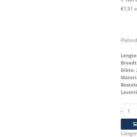
aantal
€
1,51
i
Plafond
Lengte
Breedt
Dikte:
Materi
Bestel
Leverti
-
Categor