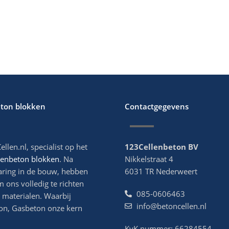
eton blokken
Contactgegevens
ellen.nl, specialist op het
123Cellenbeton BV
lenbeton blokken
. Na
Nikkelstraat 4
aring in de bouw, hebben
6031 TR Nederweert
m ons volledig te richten
085-0606463
 materialen. Waarbij
info@betoncellen.nl
on, Gasbeton onze kern
KvK nummer: 66284554