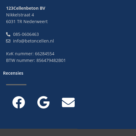
123Cellenbeton BV
Nikkelstraat 4
6031 TR Nederweert
085-0606463
info@betoncellen.nl
KvK nummer: 66284554
BTW nummer: 856479482B01
Recensies