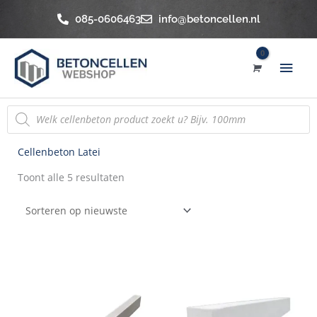
Ga
085-0606463
info@betoncellen.nl
naar
de
Hoo
inhoud
Producten
zoeken
Gesorteerd
Cellenbeton Latei
op
Toont alle 5 resultaten
nieuwste