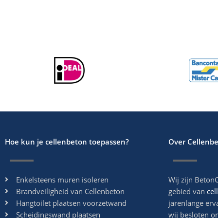
Hoe kun je cellenbeton toepassen?
Over Cellenb
Enkelsteens muren isoleren
Wij zijn BetonC
Brandveiligheid van Cellenbeton
gebied van
cel
Hangtoilet plaatsen voorzetwand
jarenlange erv
Scheidingswand plaatsen
wij besloten o