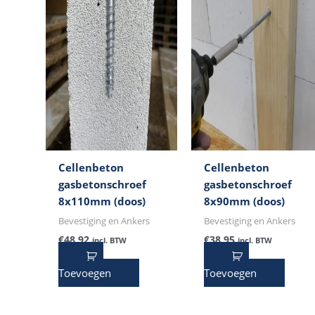
Cellenbeton
Cellenbeton
gasbetonschroef
gasbetonschroef
8x110mm (doos)
8x90mm (doos)
Bevestiging en Ankers
Bevestiging en Ankers
€
48,92
€
38,95
incl. BTW
incl. BTW
Toevoegen
Toevoegen