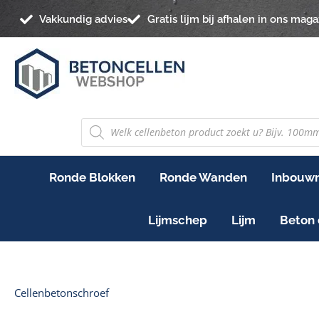
Ga
Vakkundig advies
Gratis lijm bij afhalen in ons maga
naar
de
inhoud
PRODUCTEN
ZOEKEN
Ronde Blokken
Ronde Wanden
Inbouwn
Lijmschep
Lijm
Beton 
Gesorteerd
Cellenbetonschroef
op