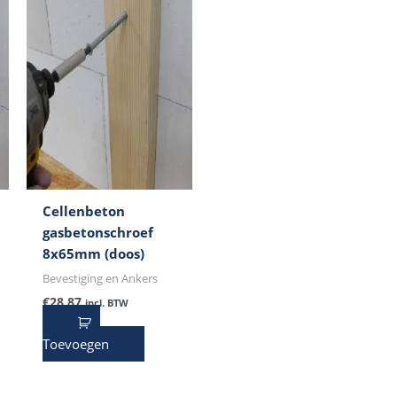
Cellenbeton
gasbetonschroef
8x65mm (doos)
Bevestiging en Ankers
€
28,87
incl. BTW
Toevoegen