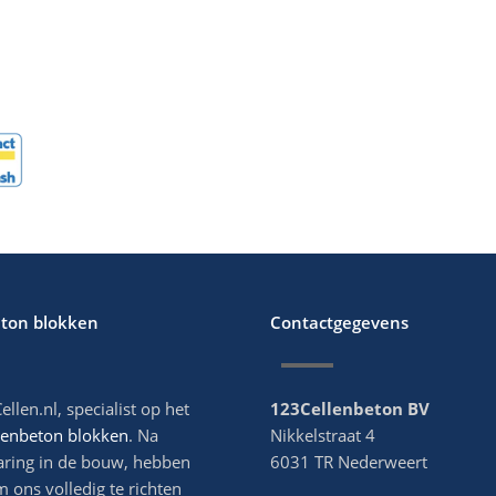
eton blokken
Contactgegevens
ellen.nl, specialist op het
123Cellenbeton BV
lenbeton blokken
. Na
Nikkelstraat 4
aring in de bouw, hebben
6031 TR Nederweert
m ons volledig te richten