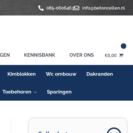
085-0606463
info@betoncellen.nl
GEN
KENNISBANK
OVER ONS
€
0,00
Kimblokken
Wc ombouw
Dakranden
Toebehoren
Sparingen