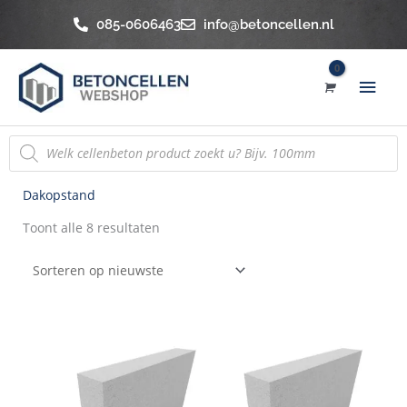
Ga
085-0606463
info@betoncellen.nl
naar
de
Hoo
inhoud
Producten
zoeken
Gesorteerd
Dakopstand
op
Toont alle 8 resultaten
nieuwste