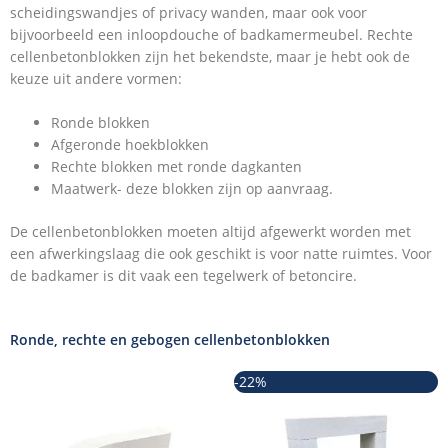
scheidingswandjes of privacy wanden, maar ook voor
bijvoorbeeld een inloopdouche of badkamermeubel. Rechte
cellenbetonblokken zijn het bekendste, maar je hebt ook de
keuze uit andere vormen:
Ronde blokken
Afgeronde hoekblokken
Rechte blokken met ronde dagkanten
Maatwerk- deze blokken zijn op aanvraag.
De cellenbetonblokken moeten altijd afgewerkt worden met
een afwerkingslaag die ook geschikt is voor natte ruimtes. Voor
de badkamer is dit vaak een tegelwerk of betoncire.
Ronde, rechte en gebogen cellenbetonblokken
Oorspronkelijke
Huidige
-22%
prijs
prijs
was:
is:
€44,95.
€34,95.