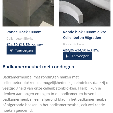
Ronde Hoek 100mm
Ronde blok 100mm dikte
Cellenbeton 90graden
Cellenbeton Blokken
€
24,50
€
18,59
Ronde Blokken
incl. BTW
€
27,25
€
24,50
Toevoegen
incl. BTW
Toevoegen
Badkamermeubel met rondingen
Badkamermeubel met rondingen maken met
cellenbetonblokken, de mogelijkheden zijn eindeloos dankzij de
veelzijdigheid van onze cellenbetonblokken. Hierbij kun je
denken aan bogen en togen in de badkamer en boven het
badkamermeubel, een afgerond blad in het badkamermeubel
of afgeronde hoeken in het badkamermeubel, ook wel ronde
hoeken genoemd.