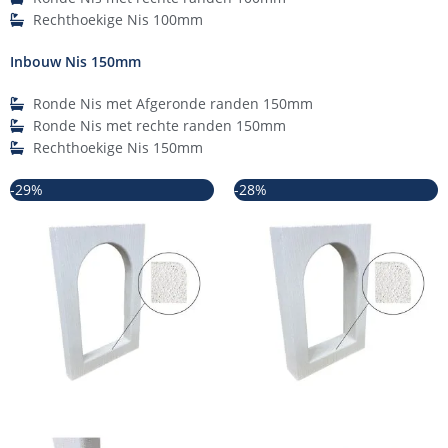
Rechthoekige Nis 100mm
Inbouw Nis 150mm
Ronde Nis met Afgeronde randen 150mm
Ronde Nis met rechte randen 150mm
Rechthoekige Nis 150mm
Oorspronkelijke
Huidige
Oorspronkelijke
Huidige
-29%
-28%
prijs
prijs
prijs
prijs
was:
is:
was:
is:
€69,95.
€49,95.
€89,95.
€64,95.