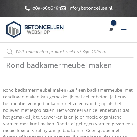
Ga
085-0606463
info@betoncellen.nl
naar
de
Hoo
inhoud
Producten
zoeken
Rond badkamermeubel maken
Rond badkamermeubel maken
Rond badkamermeubel maken? Zelf een badkamermeubel met
rondingen maken kan gemakkelijk met cellenbeton. Je bouwt
het meubel voor je badkamer net zo eenvoudig op als het
bouwen met legoblokken. Het voordeel van cellenbeton is dat
het gemakkelijk te verwerken is en je er mooie organische
vormen mee kunt maken. Ronde of gebogen vormen geven een
mooie luxe uitstraling aan je badkamer. Geen gedoe met