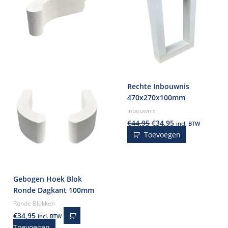
Rechte Inbouwnis
470x270x100mm
Inbouwnis
€
44,95
€
34,95
incl. BTW
Toevoegen
Gebogen Hoek Blok
Ronde Dagkant 100mm
Ronde Blokken
€
34,95
incl. BTW
Toevoegen