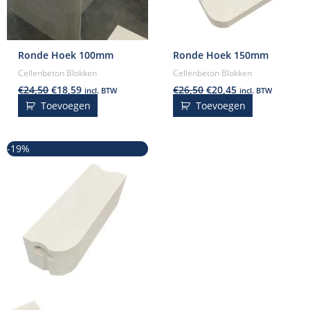
Ronde Hoek 100mm
Ronde Hoek 150mm
Cellenbeton Blokken
Cellenbeton Blokken
€
24,50
€
18,59
€
26,50
€
20,45
incl. BTW
incl. BTW
Toevoegen
Toevoegen
Oorspronkelijke
Huidige
-19%
prijs
prijs
was:
is:
€28,50.
€23,15.