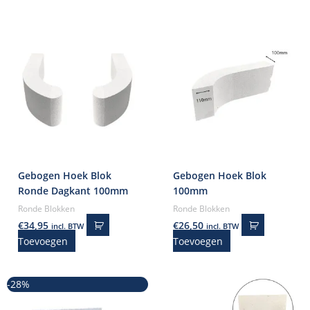
Gebogen Hoek Blok
Gebogen Hoek Blok
Ronde Dagkant 100mm
100mm
Ronde Blokken
Ronde Blokken
€
34,95
€
26,50
incl. BTW
incl. BTW
Toevoegen
Toevoegen
Oorspronkelijke
Huidige
-28%
prijs
prijs