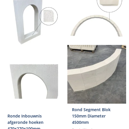
was:
is:
€89,95.
€64,95.
Rond Segment Blok
Ronde Inbouwnis
150mm Diameter
afgeronde hoeken
4500mm
470x270x100mm