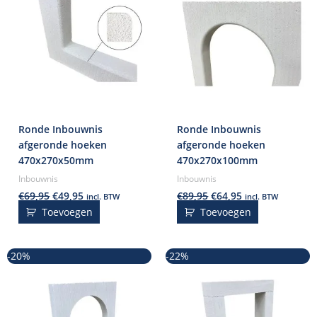
Ronde Inbouwnis
Ronde Inbouwnis
afgeronde hoeken
afgeronde hoeken
470x270x50mm
470x270x100mm
Inbouwnis
Inbouwnis
€
69,95
€
49,95
€
89,95
€
64,95
incl. BTW
incl. BTW
Toevoegen
Toevoegen
Oorspronkelijke
Huidige
Oorspronkelijke
Huidige
-20%
-22%
prijs
prijs
prijs
prijs
was:
is:
was:
is:
€49,95.
€39,95.
€44,95.
€34,95.