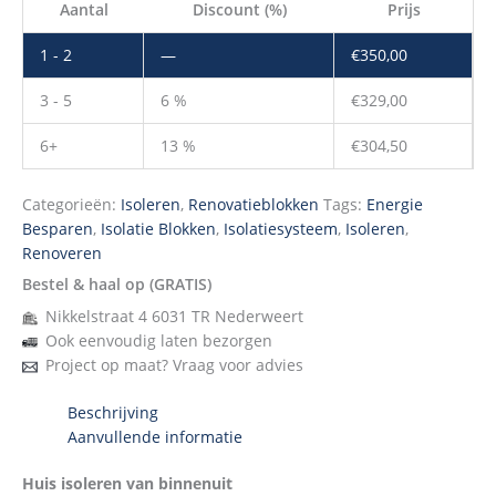
Aantal
Discount (%)
Prijs
1 - 2
—
€
350,00
3 - 5
6 %
€
329,00
6+
13 %
€
304,50
Categorieën:
Isoleren
,
Renovatieblokken
Tags:
Energie
Besparen
,
Isolatie Blokken
,
Isolatiesysteem
,
Isoleren
,
Renoveren
Bestel & haal op (GRATIS)
Nikkelstraat 4 6031 TR Nederweert
Ook eenvoudig laten bezorgen
Project op maat? Vraag voor advies
Beschrijving
Aanvullende informatie
Huis isoleren van binnenuit