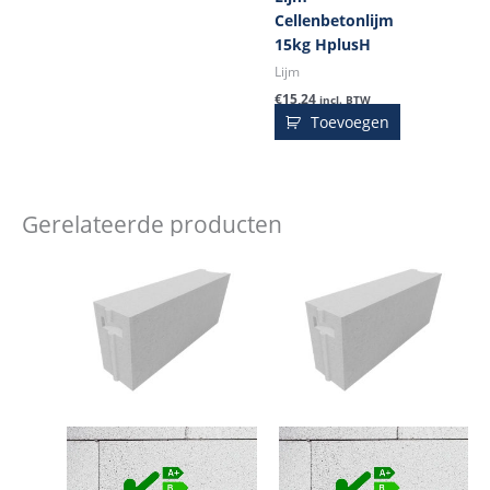
Cellenbetonlijm
15kg HplusH
Lijm
€
15,24
incl. BTW
Toevoegen
Gerelateerde producten