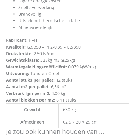
Lagere energiekosten
Snelle verwerking
Brandveilig
Uitstekend thermische isolatie
Milieuvriendelijk
Fabrikant:
H+H
Kwaliteit:
G3/350 – PP2-0,35 – C2/350
Druksterkte:
2,50 N/mm
Gewichtsklasse:
325kg m3 (±25kg)
Warmtegeleidingscoëfficiënt:
0,079 λ(W/mk)
Uitvoering:
Tand en Groef
Aantal stuks per pallet:
42 stuks
Aantal m2 per pallet:
6,56 m2
Verbruik lijm per m2:
4,00 kg
Aantal blokken per m2:
6,41 stuks
Gewicht
630 kg
Afmetingen
62,5 × 20 × 25 cm
Je zou ook kunnen houden van …