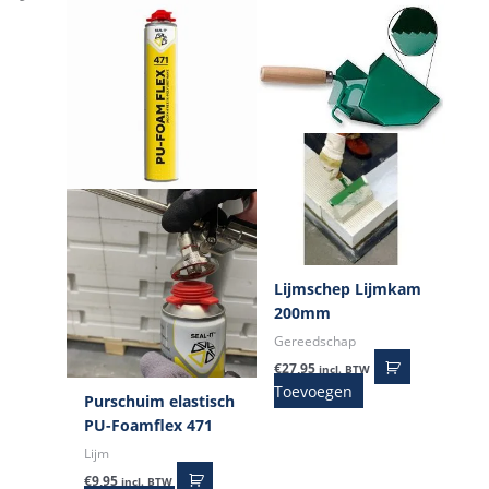
Lijmschep Lijmkam
200mm
Gereedschap
€
27,95
incl. BTW
Toevoegen
Purschuim elastisch
PU-Foamflex 471
Lijm
€
9,95
incl. BTW