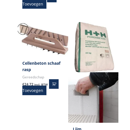
Toevoegen
Cellenbeton schaaf
rasp
Gereedschap
€
24,72
incl. BTW
Toevoegen
Lijm