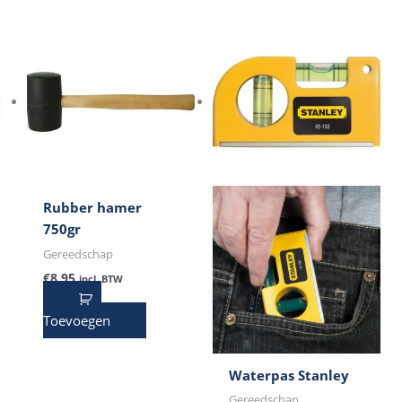
Rubber hamer
750gr
Gereedschap
€
8,95
incl. BTW
Toevoegen
Waterpas Stanley
Gereedschap