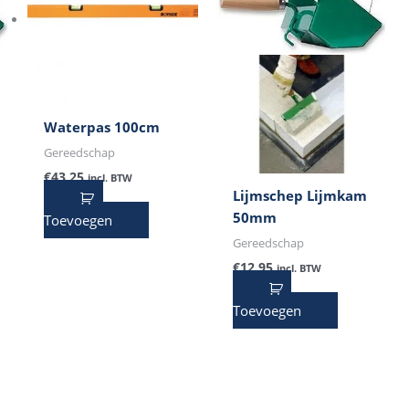
Waterpas 100cm
Gereedschap
€
43,25
incl. BTW
Lijmschep Lijmkam
50mm
Toevoegen
Gereedschap
€
12,95
incl. BTW
Toevoegen