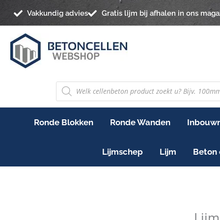
Ga
Vakkundig advies
Gratis lijm bij afhalen in ons maga
naar
de
inhoud
PRODUCTEN
ZOEKEN
Ronde Blokken
Ronde Wanden
Inbouwn
Lijmschep
Lijm
Beton 
Lijms
Lijmk
Lij