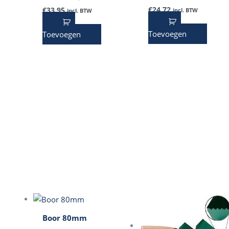
€
24,72
€
33,95
incl. BTW
incl. BTW
Toevoegen
Toevoegen
Boor 80mm