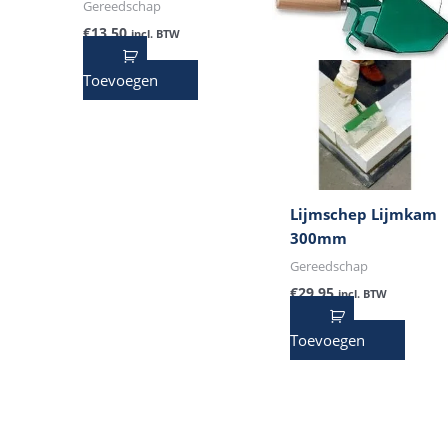
Gereedschap
€
13,50
incl. BTW
Toevoegen
Lijmschep Lijmkam
300mm
Gereedschap
€
29,95
incl. BTW
Toevoegen