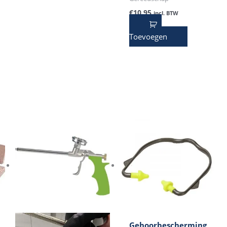
€
10,95
incl. BTW
Toevoegen
Gehoorbescherming