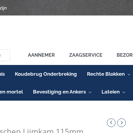
zijn
AANNEMER
ZAAGSERVICE
BEZOR
is
Koudebrug Onderbreking
Rechte Blokken
en mortel
Bevestiging en Ankers
Lateien
chep
am
mschep Lijmkam 115mm