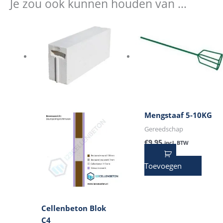
Je zou ook kunnen houden van …
Mengstaaf 5-10KG
Gereedschap
€
9,95
incl. BTW
Toevoegen
Cellenbeton Blok
C4