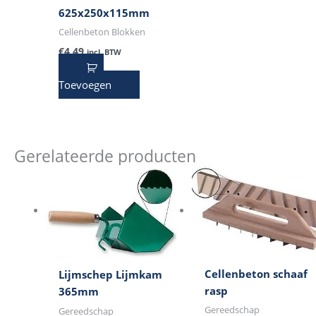
625x250x115mm
Cellenbeton Blokken
€
4,49
incl. BTW
Toevoegen
Gerelateerde producten
Cellenbeton schaaf
Lijmschep Lijmkam
rasp
365mm
Gereedschap
Gereedschap