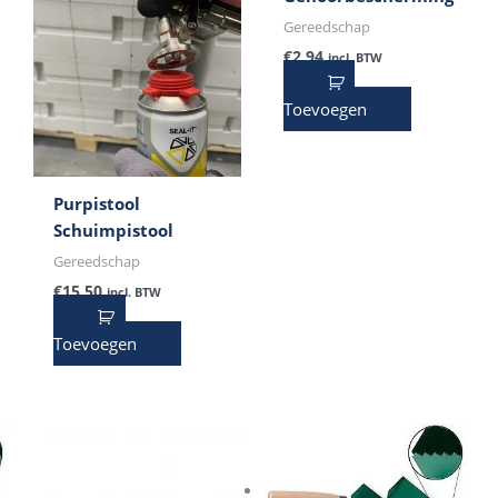
Gereedschap
€
2,94
incl. BTW
Toevoegen
Purpistool
Schuimpistool
Gereedschap
€
15,50
incl. BTW
Toevoegen