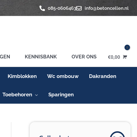
085-0606463
info@betoncellen.nl
GEN
KENNISBANK
OVER ONS
€
0,00
Kimblokken
Wc ombouw
Dakranden
Toebehoren
Sparingen