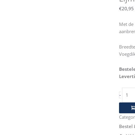
115m
€
20,95
aantal
Met de 
aanbren
Breedt
Voegdi
Bestel
Levert
-
Categor
Bestel 