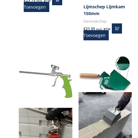
€
23,75
incl. BTW
Lijmschep Lijmkam
Toevoegen
150mm
Gereedschap
€
21,95
incl. BTW
Toevoegen