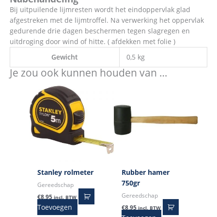
Bij uitpuilende lijmresten wordt het eindoppervlak glad
afgestreken met de lijmtroffel. Na verwerking het oppervlak
gedurende drie dagen beschermen tegen slagregen en
uitdroging door wind of hitte. ( afdekken met folie )
Gewicht
0,5 kg
Je zou ook kunnen houden van …
Stanley rolmeter
Rubber hamer
750gr
Gereedschap
Gereedschap
€
8,95
incl. BTW
Toevoegen
€
8,95
incl. BTW