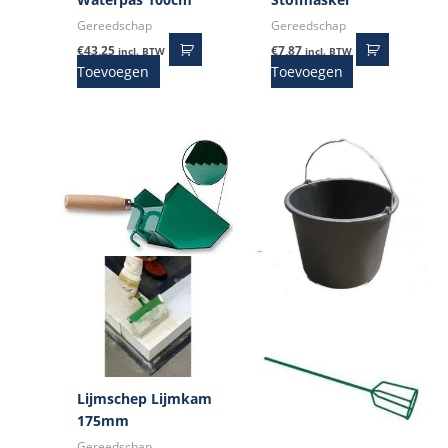
Gereedschap
Gereedschap
€
43,25
€
7,87
incl. BTW
incl. BTW
Toevoegen
Toevoegen
Lijmschep Lijmkam
175mm
Gereedschap