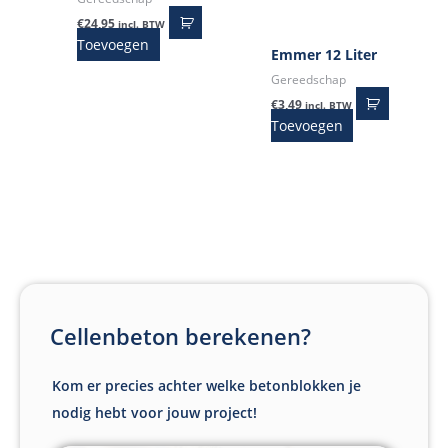
€
24,95
incl. BTW
Toevoegen
Emmer 12 Liter
Gereedschap
€
3,49
incl. BTW
Toevoegen
Cellenbeton berekenen?
Kom er precies achter welke betonblokken je
nodig hebt voor jouw project!