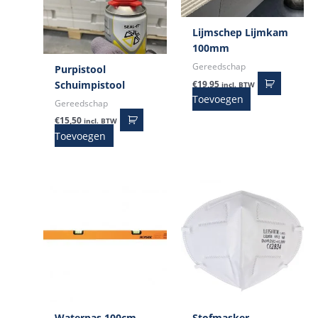
Lijmschep Lijmkam
100mm
Gereedschap
Purpistool
Schuimpistool
€
19,95
incl. BTW
Toevoegen
Gereedschap
€
15,50
incl. BTW
Toevoegen
Waterpas 100cm
Stofmasker