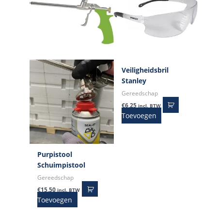
Veiligheidsbril
Stanley
Gereedschap
€
6,25
incl. BTW
Toevoegen
Purpistool
Schuimpistool
Gereedschap
€
15,50
incl. BTW
Toevoegen