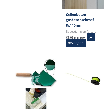
Cellenbeton
gasbetonschroef
8x110mm
Bevestiging en Ankers
€
1,09
incl. BTW
Toevoegen