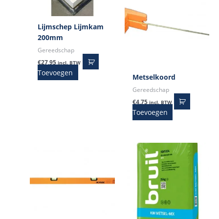
Lijmschep Lijmkam
200mm
Gereedschap
€
27,95
incl. BTW
Toevoegen
Metselkoord
Gereedschap
€
4,75
incl. BTW
Toevoegen