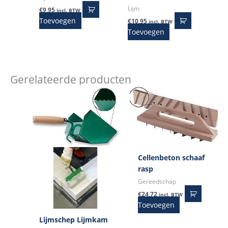
Lijm
€
9,95
incl. BTW
Toevoegen
€
10,95
incl. BTW
Toevoegen
Gerelateerde producten
Cellenbeton schaaf
rasp
Gereedschap
€
24,72
incl. BTW
Toevoegen
Lijmschep Lijmkam