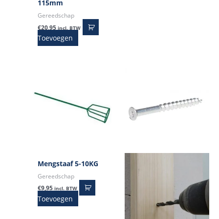
115mm
Gereedschap
€
20,95
incl. BTW
Toevoegen
Mengstaaf 5-10KG
Gereedschap
€
9,95
incl. BTW
Toevoegen