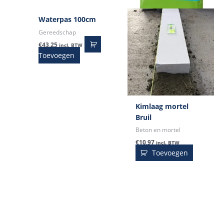
Waterpas 100cm
Gereedschap
€
43,25
incl. BTW
Toevoegen
Kimlaag mortel
Bruil
Beton en mortel
€
10,97
incl. BTW
Toevoegen