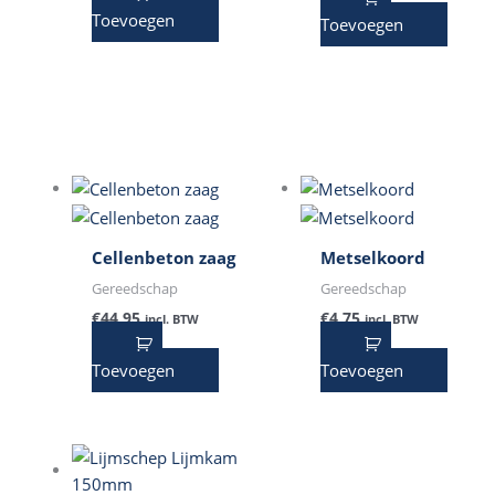
Toevoegen
Toevoegen
Cellenbeton zaag
Metselkoord
Gereedschap
Gereedschap
€
44,95
€
4,75
incl. BTW
incl. BTW
Toevoegen
Toevoegen