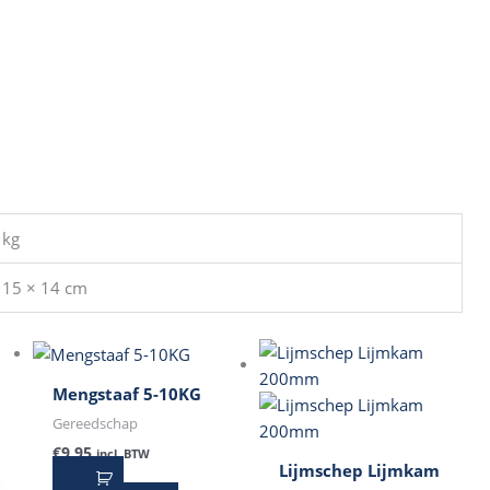
 kg
 15 × 14 cm
Mengstaaf 5-10KG
Gereedschap
€
9,95
incl. BTW
Lijmschep Lijmkam