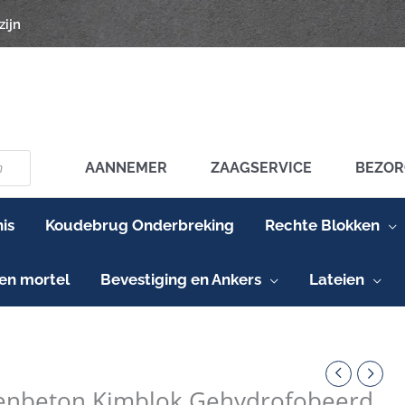
zijn
AANNEMER
ZAAGSERVICE
BEZOR
is
Koudebrug Onderbreking
Rechte Blokken
en mortel
Bevestiging en Ankers
Lateien
nbeton
ok
lenbeton Kimblok Gehydrofobeerd