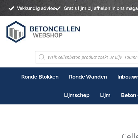
Ga
Vakkundig advies
Gratis lijm bij afhalen in ons maga
naar
de
inhoud
PRODUCTEN
ZOEKEN
Ronde Blokken
Ronde Wanden
Inbouwn
Lijmschep
Lijm
Beton 
Celle
Kimbl
Cel