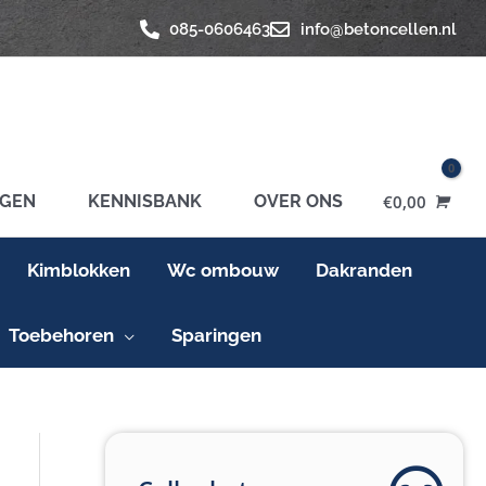
085-0606463
info@betoncellen.nl
GEN
KENNISBANK
OVER ONS
€
0,00
Kimblokken
Wc ombouw
Dakranden
Toebehoren
Sparingen