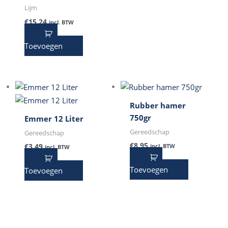
Lijm
€
15,24
incl. BTW
Toevoegen
Rubber hamer
750gr
Emmer 12 Liter
Gereedschap
Gereedschap
€
8,95
€
3,49
incl. BTW
incl. BTW
Toevoegen
Toevoegen