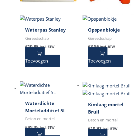
Waterpas Stanley
Opspanblokje
Gereedschap
Gereedschap
€
10,95
€
3,95
incl. BTW
incl. BTW
Toevoegen
Toevoegen
Waterdichte
Kimlaag mortel
Morteladditief 5L
Bruil
Beton en mortel
Beton en mortel
€
49,95
incl. BTW
€
10,97
incl. BTW