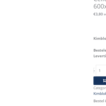
Gehyd
600
600x
aantal
€
3,80
i
Kimblo
Bestel
Leverti
-
Categor
Kimblo
Bestel 