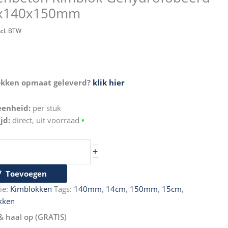
rofobeerd
x140x150mm
140x150mm
ncl. BTW
kken opmaat geleverd?
klik hier
eenheid:
per stuk
jd:
direct, uit voorraad
•
+
Toevoegen
ie:
Kimblokken
Tags:
140mm
,
14cm
,
150mm
,
15cm
,
kken
& haal op (GRATIS)