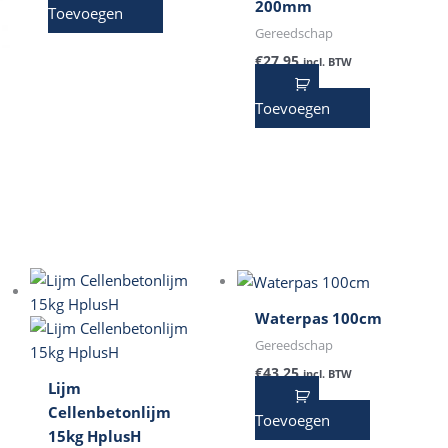
200mm
Toevoegen
Gereedschap
€
27,95
incl. BTW
Toevoegen
Waterpas 100cm
Gereedschap
€
43,25
incl. BTW
Lijm
Cellenbetonlijm
Toevoegen
15kg HplusH